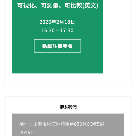
聯系我們
地址：上海市松江區順慶路650號6C幢5层
201612