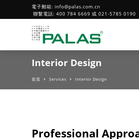
電子郵箱: info@palas.com.cn
聯繫電話: 400 784 6669 或 021-5785 0190
Interior Design
首頁
Services
Interior Design
Professional Approa