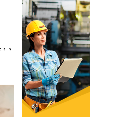
.
lis. In