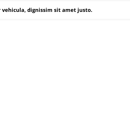
r vehicula, dignissim sit amet justo.
 Construction Service?
tetur vitae eu elit. Pellentesque habitant morbi
s ac turpis egestas.