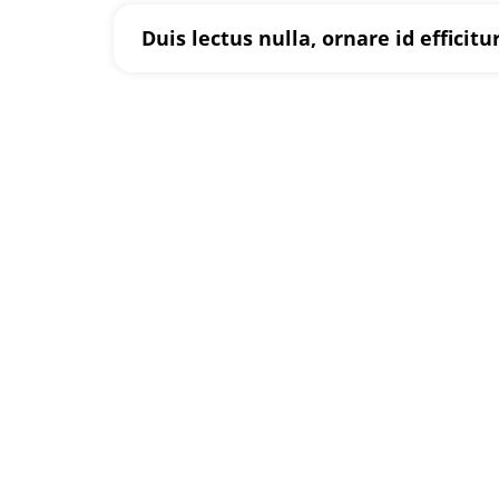
Duis lectus nulla, ornare id efficitu
Looking For Exclusive
Curabitur vitae mauris id justo posuere consec
tristique senectus et netus et malesuada fame