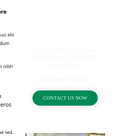
ore
REQUEST
A CALL BACK
ci elit
endum
Vivamus aliquam, lectus eget
dictum vulputate, pturus tellus
rhoncus diam.
em nibh
Call (888) 123-4587
m
CONTACT US NOW
 eros
ue sed.