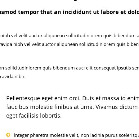
iusmod tempor that an incididunt ut labore et dol
ibh vel velit auctor aliqunean sollicitudinlorem quis bibendum au
ravida nibh vel velit auctor aliqunean sollicitudinlorem quis bib
an sollicitudinlorem quis bibendum auci elit consequat ipsutis s
gravida nibh.
Pellentesque eget enim orci. Duis et massa id eni
faucibus molestie finibus at urna. Vivamus dictum
eget facilisis lobortis.
Integer pharetra molestie velit, non lacinia purus scelerisq