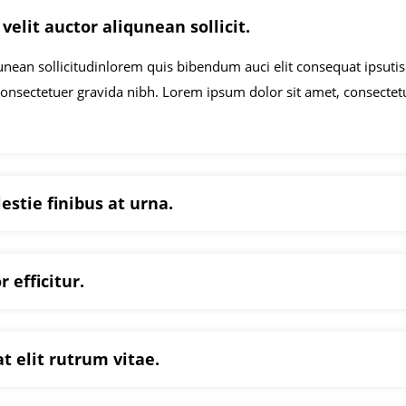
velit auctor aliqunean sollicit.
unean sollicitudinlorem quis bibendum auci elit consequat ipsutis
consectetuer gravida nibh. Lorem ipsum dolor sit amet, consectet
stie finibus at urna.
 efficitur.
at elit rutrum vitae.