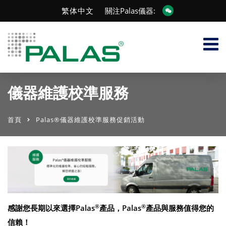
繁体中文
關注Palas儀器:
儀器維護校準服務
首頁
Palas®儀器維護校準服務促銷活動
®
®
感謝您長期以來選擇Palas
產品，Palas
產品與服務值得您的
信賴！