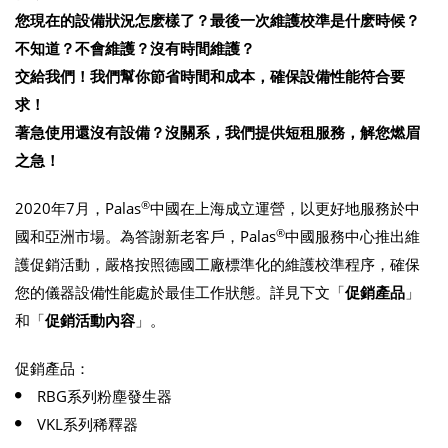
您現在的設備狀況怎麽樣了？最後一次維護校準是什麽時候？
不知道？不會維護？沒有時間維護？
交給我們！我們幫你節省時間和成本，確保設備性能符合要
求！
著急使用還沒有設備？沒關系，我們提供短租服務，解您燃眉
之急！
®
2020年7月，Palas
中國在上海成立運營，以更好地服務於中
®
國和亞洲市場。為答謝新老客戶，Palas
中國服務中心推出維
護促銷活動，嚴格按照德國工廠標準化的維護校準程序，確保
您的儀器設備性能處於最佳工作狀態。詳見下文「
促銷產品
」
和「
促銷活動內容
」。
促銷產品：
RBG系列粉塵發生器
VKL系列稀釋器