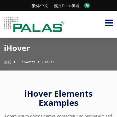
繁体中文
關注Palas儀器:
iHover
首頁
Elements
iHover
iHover Elements
Examples
Lorem ipsum dolor sit amet, consectetur adipiscing elit, sed