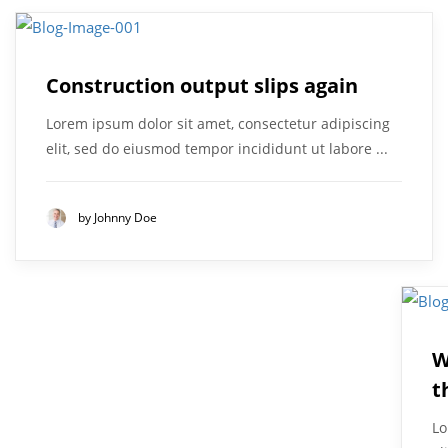
Construction output slips again
Lorem ipsum dolor sit amet, consectetur adipiscing
elit, sed do eiusmod tempor incididunt ut labore ...
by
Johnny Doe
W
t
Lo