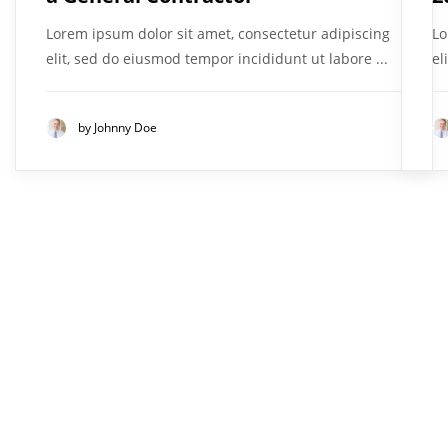
Lorem ipsum dolor sit amet, consectetur adipiscing
Lo
elit, sed do eiusmod tempor incididunt ut labore ...
el
by
Johnny Doe