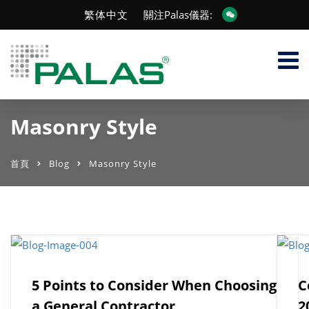
繁体中文
關注Palas儀器:
Masonry Style
首頁
Blog
Masonry Style
5 Points to Consider When Choosing
C
a General Contractor
2