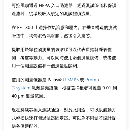
可控風扇通過 HEPA 入口過濾器，經過測試管道和保護
過濾器，從環境吸入規定的測試體積流量。
在 FET 300 上遊操作氣溶膠和壓力。在垂直構造的測試
管道中，均勻混合氣溶膠，然後引入濾芯。
提取用於顆粒物測量的氣溶膠可以代表原始幹凈氣體
側，考慮等動力。可以同時使用兩個測量設備，或者使
用一個測量設備和一個測量點開關。
使用的測量儀器是 Palas®
U-SMPS
或
Promo
® system
氣溶膠頻譜儀，根據選擇後者可覆蓋 0.01 到
40 µm 測量範圍。
現在將濾芯插入測試通道。對於此用途，可以以氣動方
式輕松快速打開過濾器固定器。可以為不同濾芯設計提
供各個適配器。