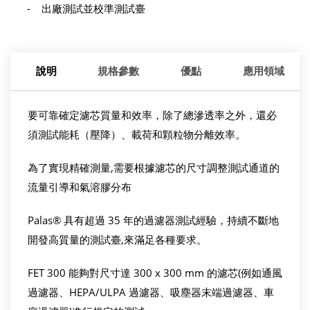
- 出廠測試並校準測試臺
說明
規格參數
優點
應用領域
要可靠確定濾芯質量和效率，除了總滲透率之外，還必
須測試能耗（壓降）、載荷和顆粒物分離效率。
為了實現精確測量,需要根據濾芯的尺寸調整測試通道的
流量引導和氣溶膠分布
Palas® 具有超過 35 年的過濾器測試經驗，持續不斷地
開發高質量的測試臺,來滿足各種要求。
FET 300 能夠對尺寸達 300 x 300 mm 的濾芯(例如通風
過濾器、HEPA/ULPA 過濾器、吸塵器末端過濾器、車