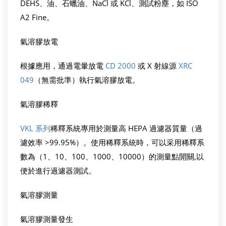
DEHS、油、石蠟油、NaCl 或 KCl、測試粉塵，如 ISO
A2 Fine。
氣溶膠放電
根據應用，通過電暈放電
CD 2000
或 X 射線源
XRC
049
（無需批準）執行氣溶膠放電。
氣溶膠稀釋
VKL 系列
稀釋系統專用於測量高 HEPA 過濾器質量（過
濾效率 >99.95%）。使用稀釋系統時，可以采用稀釋系
數為（1、10、100、1000、10000）的測量點開關,以
便於進行過濾器測試。
氣溶膠測量
氣溶膠測量發生