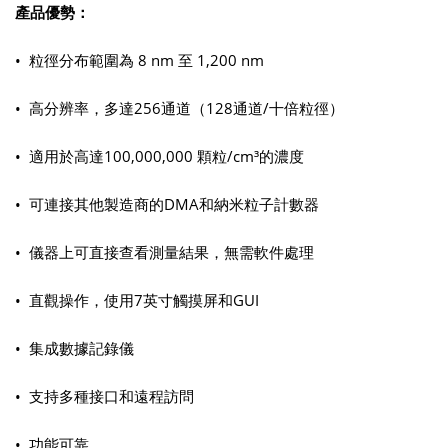
產品優勢：
• 粒徑分布範圍為 8 nm 至 1,200 nm
• 高分辨率，多達256通道（128通道/十倍粒徑）
• 適用於高達100,000,000 顆粒/cm³的濃度
• 可連接其他製造商的DMA和納米粒子計數器
• 儀器上可直接查看測量結果，無需軟件處理
• 直觀操作，使用7英寸觸摸屏和GUI
• 集成數據記錄儀
• 支持多種接口和遠程訪問
• 功能可靠